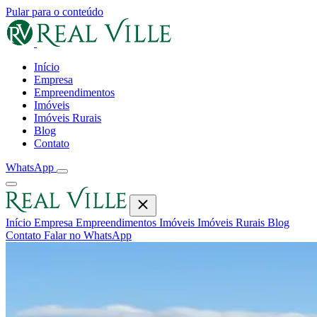
Pular para o conteúdo
Início
Empresa
Empreendimentos
Imóveis
Imóveis Rurais
Blog
Contato
WhatsApp
Início
Empresa
Empreendimentos
Imóveis
Imóveis Rurais
Blog
Contato
Falar no WhatsApp