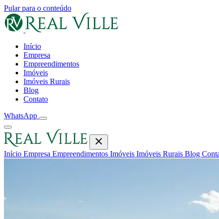
Pular para o conteúdo
Início
Empresa
Empreendimentos
Imóveis
Imóveis Rurais
Blog
Contato
WhatsApp
Início
Empresa
Empreendimentos
Imóveis
Imóveis Rurais
Blog
Cont